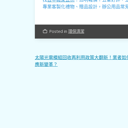
專業客製化禮物、贈品設計，辦公用品常
Posted in
環保清潔
work_outline
文
太陽光電模組回收再利用政策大翻新！業者如
應新變革？
章
導
覽