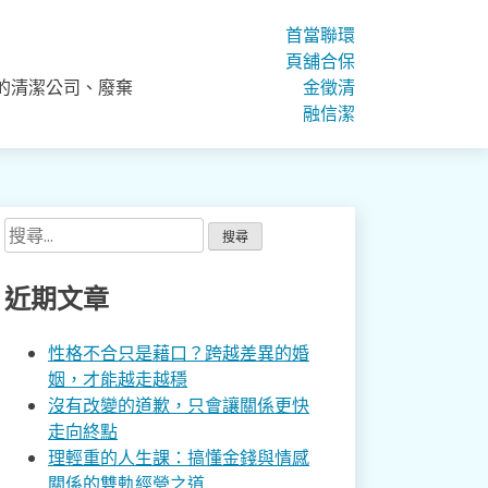
首
當
聯
環
頁
舖
合
保
的清潔公司、廢棄
金
徵
清
融
信
潔
搜
尋
關
近期文章
鍵
字:
性格不合只是藉口？跨越差異的婚
姻，才能越走越穩
沒有改變的道歉，只會讓關係更快
走向終點
理輕重的人生課：搞懂金錢與情感
關係的雙軌經營之道