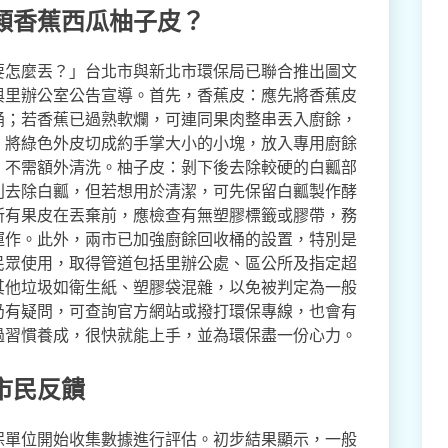
類香蕉西瓜柚子皮？
要怎麼丟？」台北市與新北市環保局已聯合推出圖文
與里辦公室公告宣導。首先，香蕉皮：應先將香蕉皮
桶；若香蕉已過熟軟爛，可連同果肉整串丟入廚餘，
，將綠色外皮切成約手掌大小的小塊，放入專用廚餘
，不需額外清洗。柚子皮：剝下後去除較硬的白瓤部
別去除白瓤，但若想用於清潔，可先保留白瓤製作酵
所有果皮在丟棄前，應檢查有無塑膠標籤或膠帶，務
運作。此外，兩市已加強廚餘回收桶的設置，特別是
民眾使用，取得管道包括里辦公處、區公所及指定超
其他垃圾如衛生紙、塑膠袋混雜，以免被判定為一般
仍有疑問，可查詢官方網站或撥打環保專線，也會有
過習慣養成，很快就能上手，並為環保盡一份心力。
市民反饋
保單位開始收集數據進行評估。初步結果顯示，一般