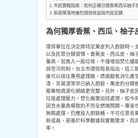
市民實戰指南：如何正確分類香蕉西瓜柚子
新政策落地後的環保效益與市民反饋
為何獨厚香蕉、西瓜、柚子
環保單位在決定將特定果皮列入廚餘時，
以及民眾分類習慣。香蕉皮、西瓜皮、柚
量高，若進入一般垃圾，不僅增加焚化爐
與空污防制。台北市環保局長指出，這三
後可以送往專用處理廠，透過厭氧消化產
渣、茶葉渣等早已納入廚餘，果皮的分類
廢棄物資源化網絡更完整。另外，柚子皮
垃圾處理壓力，焚化廠需加班處理，如今
因含水量高導致的不完全燃燒問題。專家
無暇處理，仍應投入廚餘桶，不可任意丟
新成員，是基於科學數據與實務需求，而
率。