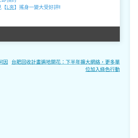
見【
L夾
】搖身一變大受好評!!
何因
台肥回收計畫遍地開花：下半年擴大網絡，更多單
位加入綠色行動