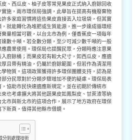
蕉皮、西瓜皮、柚子皮等常見果皮正式納入廚餘回收
步實施，兩市環保局強調，此舉旨在提高有機廢棄物
去許多家庭習慣將這些果皮直接丟入垃圾袋，但其實
類，就能轉化為堆肥或生質能源，進一步達成循環經
廢棄量相當可觀，以台北市為例，僅香蕉皮一項每年
可達數十噸。若全數分類，至少可減少數千噸的一般
供應農業使用。環保局也提醒民眾，分類時應注意果
丟入廚餘桶；而果皮若有較大尺寸，如西瓜皮，應適
較厚且帶有精油，仍屬於廚餘範圍，但若作為清潔用
化學物質。這項政策獲得許多環保團體支持，認為是
發部分民眾對於分類步驟增加不便的疑慮。環保局表
育，協助市民快速適應新規定，並在初期於傳統市
未來也考慮擴大將其他蔬果皮如鳳梨皮、甘蔗渣等納
台北市與新北市的這項合作，展示了地方政府在環保
寫下新頁，值得其他縣市借鏡。
成分到處理技術