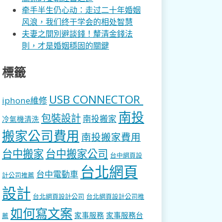
牵手半生仍心动：走过二十年婚姻
风浪，我们终于学会的相处智慧
夫妻之間別避談錢！釐清金錢法
則，才是婚姻穩固的關鍵
標籤
USB CONNECTOR
iphone維修
南投
包裝設計
南投搬家
冷氣機清洗
搬家公司費用
南投搬家費用
台中搬家
台中搬家公司
台中網頁設
台北網頁
台中電動車
計公司推薦
設計
台北網頁設計公司
台北網頁設計公司推
如何寫文案
家事服務
家事服務台
薦