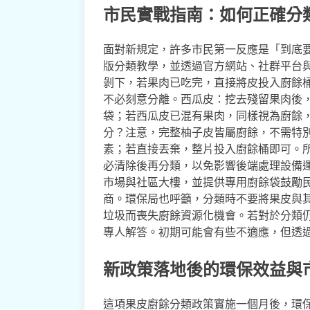
市民實戰指南：如何正確分
面對新規定，許多市民第一反應是「到底
版分類教學，並透過官方網站、社群平台
剝下，若果肉已吃完，直接將皮投入廚餘
不必刻意分離。西瓜皮：挖去殘留果肉後
袋；若西瓜皮已混有果肉，同樣視為廚餘
分？注意，完整柚子皮皆屬廚餘，不需特
素；若直接丟棄，整片投入廚餘桶即可。
必清除後再分類，以免影響後端處理設備
市場與社區大樓，並提供專用廚餘袋鼓勵
商。環保局也呼籲，分類時不要將果皮與
垃圾而喪失廚餘資源化機會。若對於分類
專人解答。初期可能會有些不適應，但透
新政策落地後的環保效益與
這項果皮廚餘分類政策實施一個月後，環