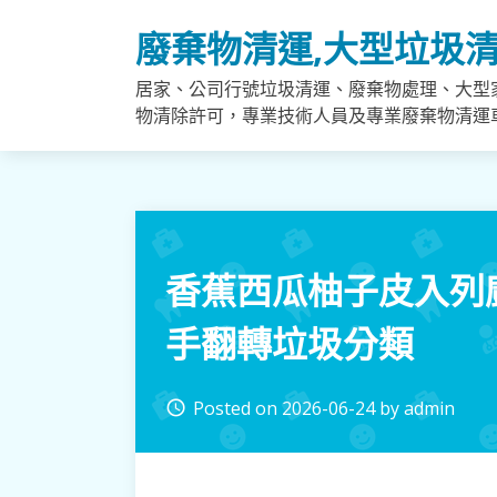
Skip
廢棄物清運,大型垃圾清
to
content
居家、公司行號垃圾清運、廢棄物處理、大型
物清除許可，專業技術人員及專業廢棄物清運
香蕉西瓜柚子皮入列
手翻轉垃圾分類
Posted on
2026-06-24
by
admin
access_time