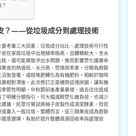
皮？
皮？——從垃圾成分到處理技術
主要考量三大因素：垃圾成分佔比、處理技術可行性
子皮在家庭垃圾中出現頻率極高，且體積較大、含水
能耗，還可能導致滲出水問題，進而影響焚化爐壽命
類果皮的熱值低、水分高，焚燒效率差，分類為廚餘
生沼氣發電，或經堆肥轉化為有機肥料。相較於咖啡
推廣相對滯後，此次修訂正是補齊這塊拼圖，讓有機
因季節性明顯，中秋節前後產量暴增，過去往往造成
有了明確分類指引，可大幅減輕焚化廠負荷，也減少
也建議，民眾可嘗試將柚子皮製作成清潔酵素，但若
棄或塞入一般垃圾。整體而言，這三類果皮成為廚餘
非隨意選擇，有助於提升整體資源回收率與處理效