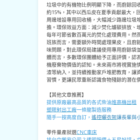
垃圾中的有機物比例明顯下降，而廚餘回
約15%，其中以西瓜皮在夏季貢獻最大，
周邊增設專用回收桶，大幅減少路邊垃圾
擔。環保效益方面：減少焚化爐碳排放、
每年可節省數百萬元的焚化處理費用。然
班族而言，需要額外時間處理果皮，且廚
味問題，對此環保局建議使用專用廚餘袋
體而言，多數環保團體給予正面評價，認
機廢棄物價值的認知。未來兩市將視實施
渣等納入，並持續推動家戶堆肥教育，讓
習慣，更讓民眾重新認識食物殘餘的潛在
【其他文章推薦】
提供原廠最高品質的各式柴油
堆高機
出租
塑膠射出工廠
一條龍製造服務
隨手一按高度自訂，
遙控曬衣架
讓長輩與
零件量產就選
CNC車床
找
台中搬家公司
？透明報價＋五星好評，