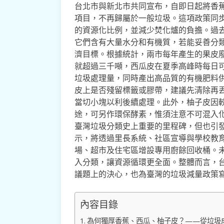
台北市與新北市共同宣布，自即日起將香
項目，不再歸屬於一般垃圾。這項政策同
的資源化比例，並減少焚化爐的負擔。過
它們含有大量水分和有機質，若能妥善分
濟目標。根據統計，兩市每年產生的果皮
就超過三千噸，西瓜皮在夏季高峰時每日
垃圾處理量，同時產出高品質的有機肥料
皮上是否殘留標籤或膠帶，建議先清除再
當切小塊以利後續處理。此外，柚子皮因
途，可另作環保酵素，惟須注意不可混入
臺灣垃圾分類史上重要的里程碑，但也引
示，將透過里長系統、社區宣導與學校教
場、超市及住宅區增設專用廚餘回收桶。
入分類，讓資源循環更全面。整體而言，
議題上的決心，也為臺灣的垃圾減量政策
內容目錄
為何獨厚香蕉、西瓜、柚子皮？——從垃圾