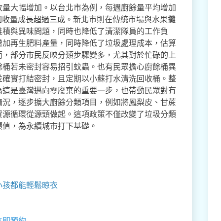
收量大幅增加。以台北市為例，每週廚餘量平均增加
回收量成長超過三成。新北市則在傳統市場與水果攤
堆積與異味問題，同時也降低了清潔隊員的工作負
增加再生肥料產量，同時降低了垃圾處理成本，估算
而，部分市民反映分類步驟變多，尤其對於忙碌的上
餘桶若未密封容易招引蚊蟲。也有民眾擔心廚餘桶異
並確實打結密封，且定期以小蘇打水清洗回收桶。整
為這是臺灣邁向零廢棄的重要一步，也帶動民眾對有
情況，逐步擴大廚餘分類項目，例如將鳳梨皮、甘蔗
資源循環從源頭做起。這項政策不僅改變了垃圾分類
價值，為永續城市打下基礎。
小孩都能輕鬆晾衣
立即預約