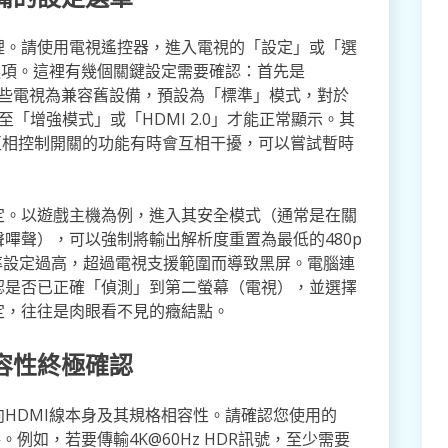
裡。請使用電視遙控器，進入電視的「設定」或「選
選項。這裡有幾個關鍵設定需要確認：首先是
，有些電視為兼容舊設備，預設為「標準」模式，對於
至「增強模式」或「HDMI 2.0」才能正常顯示。其
能互相控制開關的功能有時會互相干擾，可以嘗試暫時
定。以遊戲主機為例，進入其安全模式（通常是在關
嗶聲），可以強制將輸出解析度重置為最低的480p
新率設定過高，超過電視支援範圍而導致黑屏。電腦連
認是否已正確「偵測」到第二螢幕（電視），並選擇
定，往往是肉眼看不見的癥結點。
容性終極確認
HDMI線本身及其規格相容性。請確認您使用的
例如，若要傳輸4K@60Hz HDR訊號，至少需要