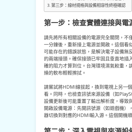
第三步：線材規格與設備相容性終極確認
第一步：檢查實體連接與電
請先將所有相關設備的電源完全關閉，不
一分鐘後，重新接上電源並開啟。這個看
可能存在的錯誤狀態，是解決電子設備無反
的兩端接頭。確保接頭已牢固且垂直地插入
確的阻力才算到位。台灣環境濕氣較重，
燥的軟布輕輕擦拭。
請嘗試將HDMI線拔起，換到電視上另一個標
看。同時，也檢查訊號來源設備（如PlayS
設備更新後可能重置了輸出解析度，導致
開啟設備電源：先開訊號源（如遊戲機）
器切換到對應的HDMI輸入源。這個開機
第二步：深入電視與來源設