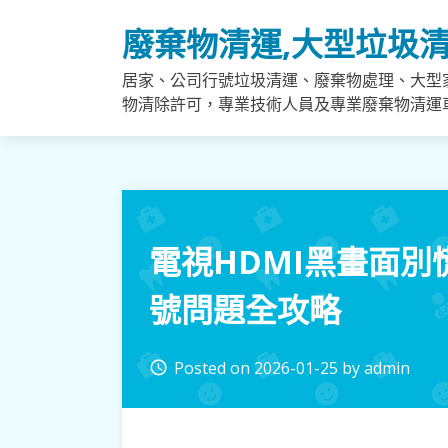
Skip
廢棄物清運,大型垃圾清
to
content
居家、公司行號垃圾清運、廢棄物處理、大型
物清除許可，專業技術人員及專業廢棄物清運
電視HDMI黑畫面
號問題全攻略
Posted on
2026-01-25
by
admin
access_time