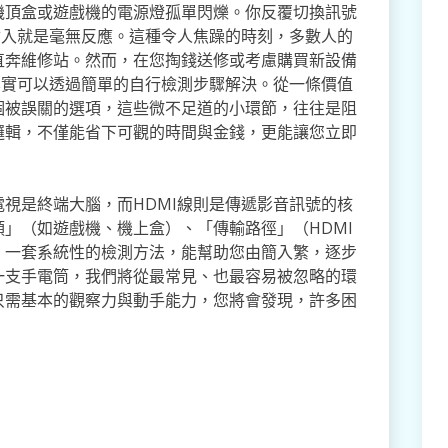
機頂盒或遊戲機的電源燈孤單閃爍。你反覆切換訊號
輸入就是毫無反應。這種令人焦躁的時刻，多數人的
直奔維修站。然而，在您掏錢送修或考慮購買新設備
其實可以透過簡單的自行檢測步驟解決。從一條價值
個被誤關的選項，這些微不足道的小環節，往往是阻
邏輯，不僅能省下可觀的時間與金錢，更能讓您立即
。
視是終端大腦，而HDMI線則是傳遞影音訊號的核
」（如遊戲機、機上盒）、「傳輸路徑」（HDMI
。一套系統性的檢測方法，能幫助您由簡入繁，逐步
一支手電筒，我們將從最常見、也最容易被忽略的環
只需基本的觀察力與動手能力，您將會發現，許多困