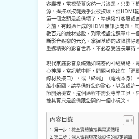
客廳裡，電視螢幕突然一片漆黑，只剩下
源，遙控器按鍵幾乎要被按壞，但HDMI
第一個念頭是設備壞了，準備撥打客服或
之前，有超過七成的HDMI無訊號問題，
數百元的線材鬆脫，到電視設定選單中一
斷影音娛樂的元兇。掌握基礎的故障排除
重返精彩的影音世界，不必忍受漫長等待
現代家庭影音系統猶如精密的神經網絡，電
心神經。當訊號中斷，問題可能出在「源頭
線材及接口），或「終端」（電視本身）
縮小範圍。請準備好您的耐心，以及或許
節開始檢查。這個過程不需要專業工具，
擾其實只是設備跟您開的一個小玩笑。
內容目錄
第一步：檢查實體連接與電源循環
第二步：深入電視與來源設備的設定選單