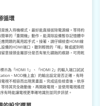
源循環
僅是進入待機模式，最好能直接拔除電源線。等待約
似簡單的「重開機」動作，能清除設備暫存記憶體中
應問題的萬用起手式。接著，請仔細檢查HDMI線
設備的HDMI端口，聽到輕微的「喀」聲或感到明
請留意接頭金屬部分是否有氧化鏽蝕的痕跡，可用乾
示為「HDMI 1」、「HDMI 2」的輸入端口試試
tation、MOD機上盒）的輸出設定是否正確，有時
與電視不相容而出現黑畫面。完成這些檢查後，依序
，等待其完全啟動後，再開啟電視，並使用電視遙控
順序有時能讓電視更準確地識別並同步訊號。
備的設定選單