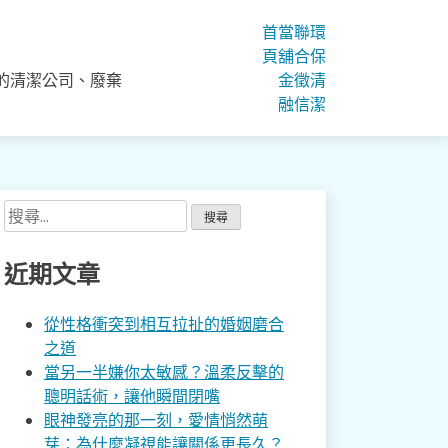
首
當
聯
環
頁
舖
合
保
的清潔公司、廢棄
金
徵
清
融
信
潔
搜
尋
關
近期文章
鍵
字:
從性格衝突到相互拉扯的婚姻磨合
之道
當另一半嫌你太敏感？溫柔反擊的
聰明話術，讓他瞬間閉嘴
眼神發亮的那一刻，愛情悄然萌
芽：為什麼凝視能讓關係更長久？