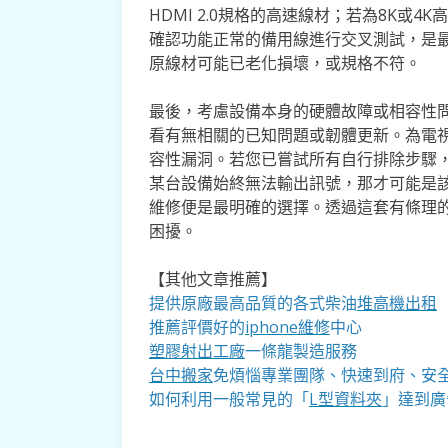
HDMI 2.0規格的高速線材；若為8K或4
確認功能正常的備用線進行交叉測試，是
原線材可能已老化損壞，或規格不符。
最後，考慮設備本身的硬體故障或相容性
看有無相關的已知問題或韌體更新。為電
容性漏洞。若您已嘗試所有自行排除步驟
某台設備始終無法輸出訊號，那才可能是該
維修便是最明確的選擇。透過這套有條理的
困擾。
【其他文章推薦】
提供原廠最高品質的各式柴油
堆高機
出租
推薦評價好的
iphone維修
中心
塑膠射出工廠
一條龍製造服務
台中搬家
免煩惱專業團隊、快速到府、安
如何利用一般常見的「
L型資料夾
」達到廣