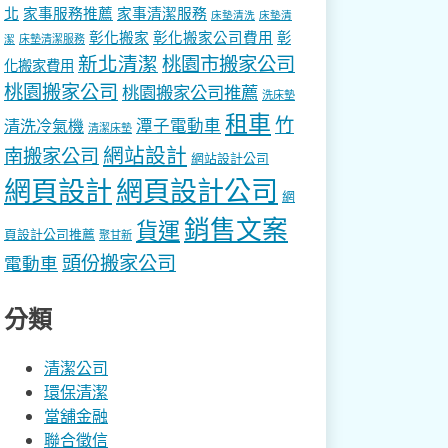
北
家事服務推薦
家事清潔服務
床墊清洗
床墊清
彰化搬家
彰化搬家公司費用
彰
床墊清潔服務
潔
新北清潔
桃園市搬家公司
化搬家費用
桃園搬家公司
桃園搬家公司推薦
洗床墊
租車
竹
潭子電動車
清洗冷氣機
清潔床墊
網站設計
南搬家公司
網站設計公司
網頁設計
網頁設計公司
網
銷售文案
貨運
頁設計公司推薦
聚甘新
頭份搬家公司
電動車
分類
清潔公司
環保清潔
當舖金融
聯合徵信