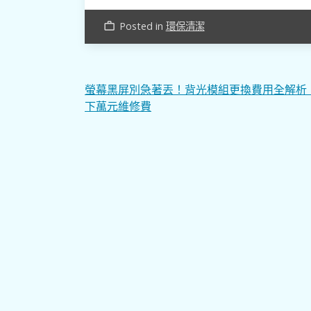
Posted in
環保清潔
work_outline
文
螢幕黑屏別急著丟！背光模組更換費用全解析
下萬元維修費
章
導
覽