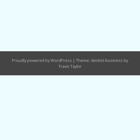
Proudly powered by WordPress
|
Theme: dentist-business by
Travis Taylor