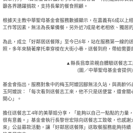
籲各界踴躍捐款，支持長輩的餐食照顧。
根據天主教中華聖母基金會服務數據顯示，在嘉義有6成以上
工作等因素，無法為長輩備餐，另外近7成是老老相依、獨居
為此，成立「好鄰居送餐隊」至今已6年，站在服務第一線的
照，多年來騎著摩托車穿梭在大街小巷，送餐到府，帶給需要
▲縣長翁章梁親自體驗送餐志工
(圖／中華聖母基金會提供
基金會指出，服務對象中的梅玉阿嬤因腳無法久站，與高齡9
玉阿嬤說：「每次看到送餐志工來，他不只是送便當，還會關
開心」。
擔任送餐志工4年的美華姐分享，「能夠以自己一點點的力量
很有意義。」基金會執行長黎世宏除向送餐志工致敬，也感謝大眾
來」公益募款活動，讓「好鄰居送餐隊」送取餐服務能夠持續