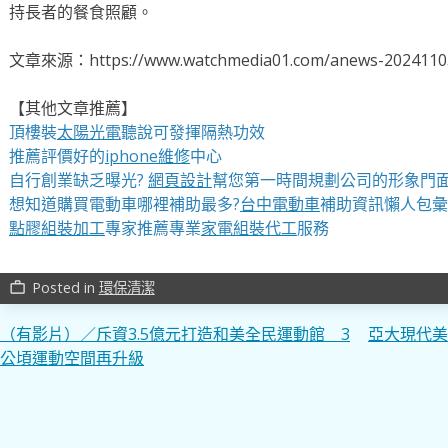
持長者的餐食照顧。
文章來源：https://www.watchmedia01.com/anews-20241105
【其他文章推薦】
頂樓裝
太陽光電
聽說可發揮隔熱功效
推薦評價好的
iphone維修
中心
自行創業缺乏曝光?
網頁設計
幫您第一時間規劃公司的形象門
想知道購買電動車哪裡補助最多?
台中電動車
補助資訊懶人包彙
點膠組裝加工
專家推薦專業
家電組裝代工
服務
Posted in
環保清潔
work_outline
文
（有影片）／斥資3.5億元打造和美全民運動館 3
亞大現代美
公頃運動空間再升級
章
導
覽