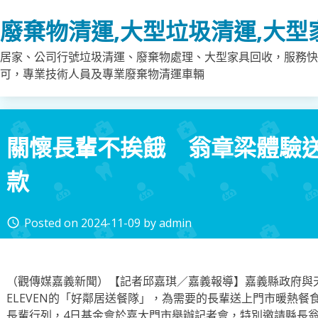
Skip
廢棄物清運,大型垃圾清運,大型
to
content
居家、公司行號垃圾清運、廢棄物處理、大型家具回收，服務快
可，專業技術人員及專業廢棄物清運車輛
關懷長輩不挨餓 翁章梁體驗
款
Posted on
2024-11-09
by
admin
access_time
（觀傳媒嘉義新聞）【記者邱嘉琪／嘉義報導】嘉義縣政府與天
ELEVEN的「好鄰居送餐隊」，為需要的長輩送上門市暖熱餐
長輩行列，4日基金會於嘉大門市舉辦記者會，特別邀請縣長