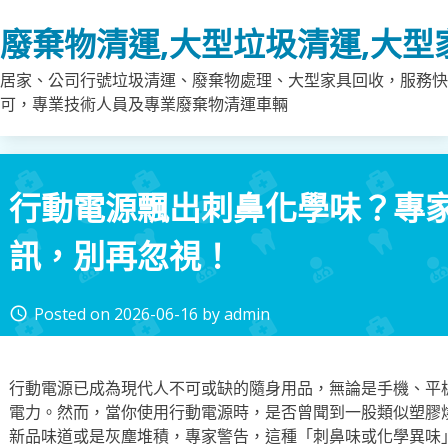
Skip
廢棄物清運,大型垃圾清運,大型
to
content
居家、公司行號垃圾清運、廢棄物處理、大型家具回收，服務快
可，專業技術人員及專業廢棄物清運車輛
行動電源飄出刺鼻化學味？專
訊，別再忽視！
Posted on
2026-06-16
by
admin
access_time
行動電源已成為現代人不可或缺的隨身用品，無論是手機、平
電力。然而，當你使用行動電源時，是否曾聞到一股類似塑膠
新品味道或是灰塵堆積，專家警告，這種「刺鼻味或化學異味