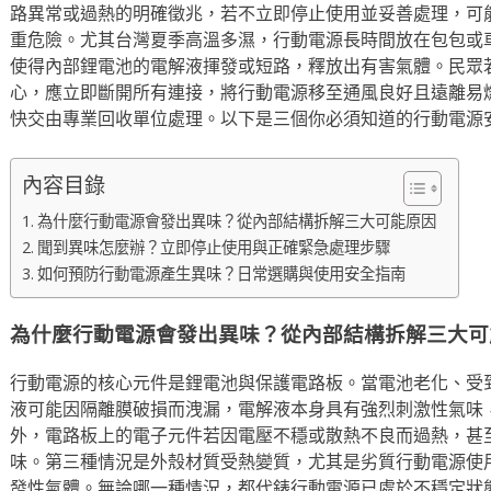
路異常或過熱的明確徵兆，若不立即停止使用並妥善處理，可
重危險。尤其台灣夏季高溫多濕，行動電源長時間放在包包或
使得內部鋰電池的電解液揮發或短路，釋放出有害氣體。民眾
心，應立即斷開所有連接，將行動電源移至通風良好且遠離易
快交由專業回收單位處理。以下是三個你必須知道的行動電源
內容目錄
為什麼行動電源會發出異味？從內部結構拆解三大可能原因
聞到異味怎麼辦？立即停止使用與正確緊急處理步驟
如何預防行動電源產生異味？日常選購與使用安全指南
為什麼行動電源會發出異味？從內部結構拆解三大可
行動電源的核心元件是鋰電池與保護電路板。當電池老化、受
液可能因隔離膜破損而洩漏，電解液本身具有強烈刺激性氣味
外，電路板上的電子元件若因電壓不穩或散熱不良而過熱，甚
味。第三種情況是外殼材質受熱變質，尤其是劣質行動電源使
發性氣體。無論哪一種情況，都代錶行動電源已處於不穩定狀