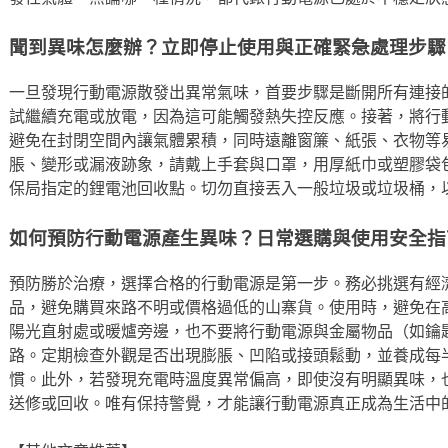
聞到異味怎麼辦？立即停止使用與正確緊急處理步驟
一旦發現行動電源散發出異常氣味，首要步驟是斷開所有連接
試繼續充電或放電，因為這可能觸發熱失控反應。接著，將行
避免在封閉空間內讓氣體累積，同時遠離窗簾、紙張、衣物等
脹、變形或漏液跡象，請戴上手套與口罩，用厚紙巾或塑膠袋
保局指定的鋰電池回收點。切勿直接丟入一般垃圾或垃圾桶，
如何預防行動電源產生異味？日常選購與使用安全指
預防勝於治療，選擇合格的行動電源是第一步。務必挑選有經濟
品，避免購買來路不明或價格過低的山寨貨。使用時，避免在
陽光直射處或暖爐旁邊，也不要將行動電源與金屬物品（如鑰
路。定期檢查外觀是否出現膨脹、凹陷或接頭鬆動，並養成每
慣。此外，若發現充電時溫度異常偏高，即使沒有明顯異味，
送修或回收。唯有保持警覺，才能讓行動電源真正成為生活中