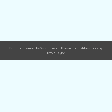
Proudly powered by WordPress
|
Theme: dentist-business by
Travis Taylor