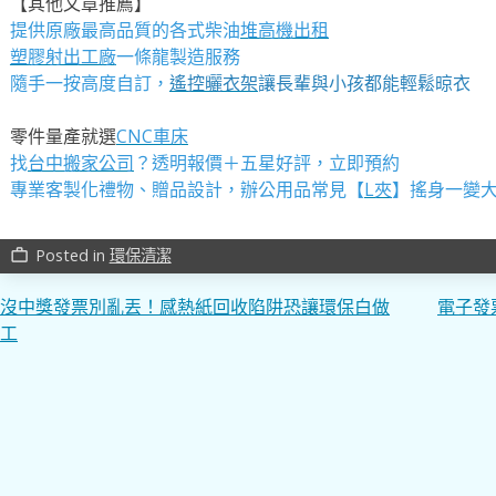
【其他文章推薦】
提供原廠最高品質的各式柴油
堆高機
出租
塑膠射出工廠
一條龍製造服務
隨手一按高度自訂，
遙控曬衣架
讓長輩與小孩都能輕鬆晾衣
零件量產就選
CNC車床
找
台中搬家公司
？透明報價＋五星好評，立即預約
專業客製化禮物、贈品設計，辦公用品常見【
L夾
】搖身一變大
Posted in
環保清潔
work_outline
文
沒中獎發票別亂丟！感熱紙回收陷阱恐讓環保白做
電子發
工
章
導
覽