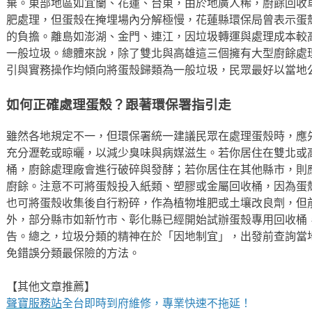
棄。東部地區如宜蘭、花蓮、台東，由於地廣人稀，廚餘回收
肥處理，但蛋殼在掩埋場內分解極慢，花蓮縣環保局曾表示蛋
的負擔。離島如澎湖、金門、連江，因垃圾轉運與處理成本較
一般垃圾。總體來說，除了雙北與高雄這三個擁有大型廚餘處
引與實務操作均傾向將蛋殼歸類為一般垃圾，民眾最好以當地
如何正確處理蛋殼？跟著環保署指引走
雖然各地規定不一，但環保署統一建議民眾在處理蛋殼時，應
充分瀝乾或晾曬，以減少臭味與病媒滋生。若你居住在雙北或
桶，廚餘處理廠會進行破碎與發酵；若你居住在其他縣市，則
廚餘。注意不可將蛋殼投入紙類、塑膠或金屬回收桶，因為蛋
也可將蛋殼收集後自行粉碎，作為植物堆肥或土壤改良劑，但
外，部分縣市如新竹市、彰化縣已經開始試辦蛋殼專用回收桶
告。總之，垃圾分類的精神在於「因地制宜」，出發前查詢當
免錯誤分類最保險的方法。
【其他文章推薦】
聲寶服務站
全台即時到府維修，專業快速不拖延！