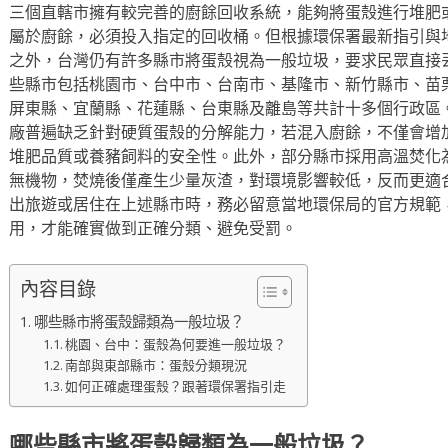
三個直轄市擁有較完善的廚餘回收系統，能夠將蛋殼進行堆肥
屬於廚餘，必須投入指定的回收桶。但根據環保署最新指引與
之外，台灣仍有許多縣市將蛋殼視為一般垃圾，要求民眾直接
些縣市包括桃園市、台中市、台南市、基隆市、新竹縣市、苗
屏東縣、宜蘭縣、花蓮縣、台東縣及離島等共計十多個行政區
廠普遍缺乏針對硬質蛋殼的分解能力，若混入廚餘，不僅會增
堆肥品質或養豬飼料的安全性。此外，部分縣市採用高溫焚化
無機物，焚燒後僅產生少量灰渣，對環境影響較低，反而更適
出旅遊或居住在上述縣市時，務必留意當地環保局的官方規範
用，才能確實做到正確分類、避免受罰。
內容目錄
哪些縣市將蛋殼歸類為一般垃圾？
桃園、台中：蛋殼為何要進一般垃圾？
南部與東部縣市：蛋殼分類現況
如何正確處理蛋殼？跟著環保署指引走
哪些縣市將蛋殼歸類為一般垃圾？