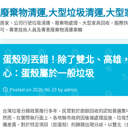
Skip
廢棄物清運,大型垃圾清運,大型
to
content
居家、公司行號垃圾清運、廢棄物處理、大型家具回收，服務快
可，專業技術人員及專業廢棄物清運車輛
蛋殼別丟錯！除了雙北、高雄
心：蛋殼屬於一般垃圾
Posted on
2026-06-23
by
admin
access_time
台灣垃圾分類政策推行多年，民眾對於廚餘回收的認知普遍集
然而，在實際執行面上，各地縣市政府因後端處理設施、垃圾
備差異，對於特定項目（如蛋殼）的歸類出現分歧。以雙北（