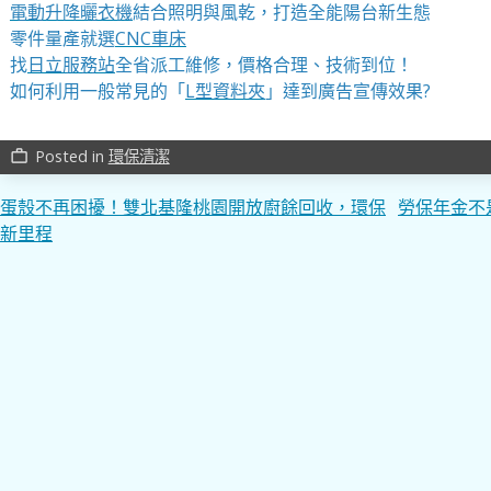
電動升降曬衣機
結合照明與風乾，打造全能陽台新生態
零件量產就選
CNC車床
找
日立服務站
全省派工維修，價格合理、技術到位！
如何利用一般常見的「
L型資料夾
」達到廣告宣傳效果?
Posted in
環保清潔
work_outline
文
蛋殼不再困擾！雙北基隆桃園開放廚餘回收，環保
勞保年金不
新里程
章
導
覽