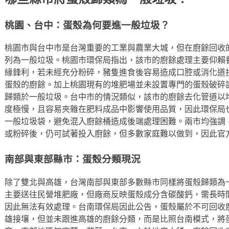
桃園、台中：蛋殼為何要進一般垃圾？
桃園市與台中市是台灣重要的工業與農業大城，但在廚餘回收
列為一般垃圾。桃園市環保局指出，該市的廚餘處理主要仰賴
緣鋒利，若未經充分粉碎，豬隻進食後容易造成口腔或消化道
蛋殼的廚餘。加上桃園現有的堆肥場並未設置專門的蛋殼破碎設
歸類於一般垃圾。台中市的情況類似，該市的廚餘去化管道以
度極慢，且容易夾雜在肥料成品中影響使用品質，因此環保局
一般垃圾袋，避免混入廚餘桶造成後端處理困難。兩市均強調
或粉碎後，仍可試著投入廚餘，但多數家庭難以做到，因此官
南部與東部縣市：蛋殼分類現況
除了雙北與高雄，台灣南部與東部多數縣市同樣將蛋殼歸類為
主要送往民營堆肥廠，但廠商反映蛋殼成分含碳酸鈣，需長時
因此無法有效處理。台南環保局因此公告，蛋殼屬於不可回收
雄接壤，但並未跟進高雄的廚餘分類，而是比照台南模式，將