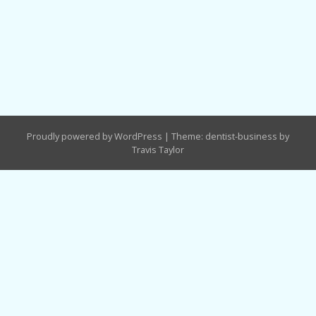
Proudly powered by WordPress
|
Theme: dentist-business by
Travis Taylor