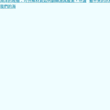
文
海洋的救贖：可分解材質如何翻轉漁具產業，守護
看不見的危
我們的海
章
導
覽