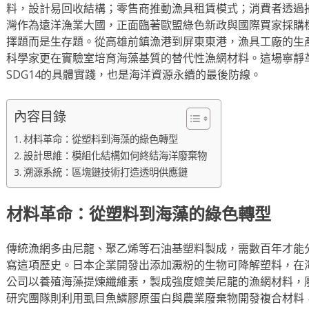
料，設計易回收結構；零售商推動漁具租賃模式；消費者透過
灣作為遠洋漁業大國，正面臨著歐盟綠色新政與國際買家採購
擇題而是生存題。從高雄前鎮漁港到屏東東港，漁具工廠的生
科學家更在實驗室培育海藻基質的替代性漁網材料。這場寧靜
SDG14的具體實踐，也是海洋資源永續的最後防線。
內容目錄
材料革命：從塑料到海藻的綠色轉型
設計思維：模組化結構如何終結海洋廢棄物
溯源系統：區塊鏈技術打造透明供應鏈
材料革命：從塑料到海藻的綠色轉型
傳統漁網多由尼龍、聚乙烯等石油基塑料製成，需數百年才能
寫這項歷史。日本企業開發出添加澱粉的生物可降解塑料，在海
公司以養殖海藻提煉纖維素，製成強度媲美尼龍的漁網材料，
研究團隊則利用虱目魚鱗膠原蛋白與農業廢棄物開發複合材料