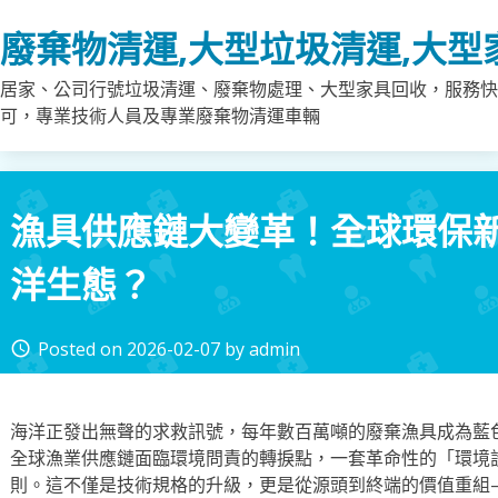
Skip
廢棄物清運,大型垃圾清運,大型
to
content
居家、公司行號垃圾清運、廢棄物處理、大型家具回收，服務快
可，專業技術人員及專業廢棄物清運車輛
漁具供應鏈大變革！全球環保
洋生態？
Posted on
2026-02-07
by
admin
access_time
海洋正發出無聲的求救訊號，每年數百萬噸的廢棄漁具成為藍
全球漁業供應鏈面臨環境問責的轉捩點，一套革命性的「環境
則。這不僅是技術規格的升級，更是從源頭到終端的價值重組