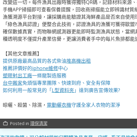
改變這一切。每件漁具出廠時獲得獨特QR碼，記錄材料來源
手機APP掃描即可查看保養提醒，回收商掃描能立即辨識材質
漁獲溯源平台對接，讓採購商能驗證其海鮮產品是否來自使用
「綠色漁具認證」便整合此技術，認證漁具的漁獲可獲得歐盟
確保數據真實，而物聯網感測器更能即時監測漁具狀態，當網
種透明度不僅提升產業信譽，更讓消費者手中的每片魚排都能
【其他文章推薦】
提供原廠最高品質的各式柴油
堆高機
出租
推薦評價好的
iphone維修
中心
塑膠射出工廠
一條龍製造服務
台中搬家
免煩惱專業團隊、快速到府、安全有保障
如何利用一般常見的「
L型資料夾
」達到廣告宣傳效果?
晾曬、殺菌、除濕，
電動曬衣機
守護全家人衣物的潔淨
Posted in
環保清潔
work_outline