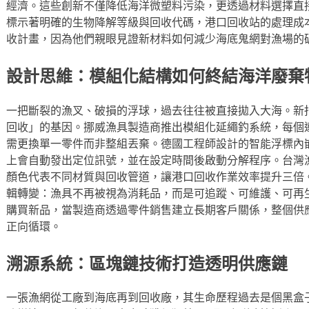
經濟。這些創新不僅降低海洋微塑料污染，更透過材料選擇直
標示著明確的生物降解等級與回收代碼，港口回收站的處理成本
收計畫，因為他們親眼見證新材料如何減少海底鬼網對漁場的
設計思維：模組化結構如何終結海洋廢棄
一把斷裂的漁叉、破損的浮球，過去往往被直接拋入大海。新
回收」的基因。挪威漁具製造商推出模組化延繩釣系統，每個
需更換單一零件而非整組丟棄。德國工程師設計的智能浮標內嵌
上會自動發出定位訊號，並在設定時間後啟動分解程序。台灣
顏色代表不同材質與回收管道，讓港口回收作業效率提升三倍
輯轉變：漁具不再被視為消耗品，而是可追蹤、可維護、可再
購買新品，當製造商透過零件銷售建立長期客戶關係，整個供
正向循環。
溯源系統：區塊鏈技術打造透明供應鏈
一張漁網從工廠到海底再到回收廠，其生命歷程過去是個黑盒