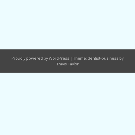
Proudly powered by WordPress
|
Theme: dentist-business by
Travis Taylor