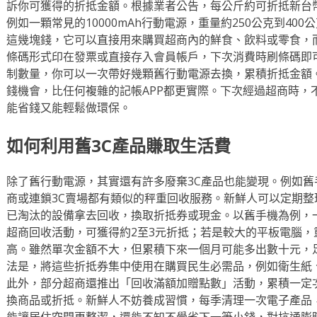
訴你可獲得的折抵金額。根據業者公告，每公斤約可折抵新台幣
例如一顆常見的10000mAh行動電源，重量約250公克到40
這幾塊錢，它可以直接用來購買超商內的鮮食、飲料或零食，
條碼形式印在發票或直接存入會員帳戶，下次消費時刷條碼即
制數量，你可以一次帶好幾顆舊行動電源去換，累積折抵金額
錢機會，比任何複雜的記帳APP都更實際。下次經過超商時，
能省錢又能輕鬆做環保。
如何利用舊3C產品賺取生活費
除了舊行動電源，其實還有許多廢棄3C產品也能變現。例如
商或連鎖3C賣場都有類似的秤重回收服務。新鮮人可以定期
已淘汰的設備拿去回收，換取折抵券或現金。以舊手機為例，一
超商回收活動，可獲得約2至3元折抵；若是較大的平板電腦，
高。雖然單次金額不大，但累積下來一個月可能多出數十元，
法是，將這些折抵券集中使用在購買民生必需品，例如衛生紙
此外，部分超商還推出「回收滿額加贈點數」活動，累積一定
換商品或折抵。新鮮人不妨養成習慣，每季清理一次電子產品
能讓居住空間更整潔，還能不知不覺省下一筆小錢，對抗通膨