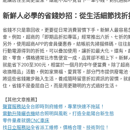
新鮮人必學的省錢妙招：從生活細節找折
省錢不只是靠回收，更要從日常消費習慣下手。新鮮人最容易
會。例如，超商的「即期品折扣專區」經常推出六折、七折的
另外，使用超商APP的會員優惠券，結帳前先掃描條碼，往往能
行動電源得到的折抵，可以疊加使用，讓折扣最大化。還有，
飲、零食，價格通常比市售便宜一成，品質卻不相上下。新鮮
就能省下200至300元，相當於一個月的中午便當費。除了超
收換贈品」活動，例如家樂福、愛買等，部分門市提供廢電池
將這些省錢撇步融入生活，養成隨時留意折扣資訊的習慣，就
住，省錢不是委屈自己，而是用更聰明的方式過好生活。
【其他文章推薦】
聲寶服務站
全台即時到府維修，專業快速不拖延！
電動升降曬衣機
結合照明與風乾，打造全能陽台新生態
零件量產就選
CNC車床
找
日立服務站
全省派工維修，價格合理、技術到位！