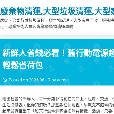
Skip
廢棄物清運,大型垃圾清運,大型
to
content
居家、公司行號垃圾清運、廢棄物處理、大型家具回收，服務快
可，專業技術人員及專業廢棄物清運車輛
新鮮人省錢必看！舊行動電源
輕鬆省荷包
Posted on
2026-06-17
by
admin
access_time
剛出社會的新鮮人，每一分錢都得花在刀口上。租房、交通、
生活必修課。但你知道嗎？那些躺在抽屜裡、早就充不飽電的
超商最近推出了「廢棄行動電源秤重換消費折抵」活動，只要