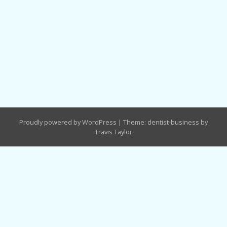
Proudly powered by WordPress
|
Theme: dentist-business by
Travis Taylor