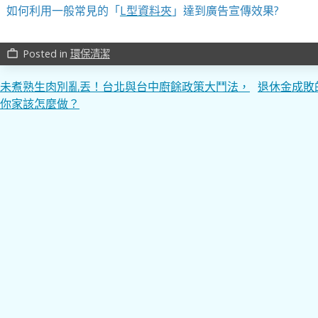
如何利用一般常見的「
L型資料夾
」達到廣告宣傳效果?
Posted in
環保清潔
work_outline
文
未煮熟生肉別亂丟！台北與台中廚餘政策大鬥法，
退休金成敗
你家該怎麼做？
章
導
覽