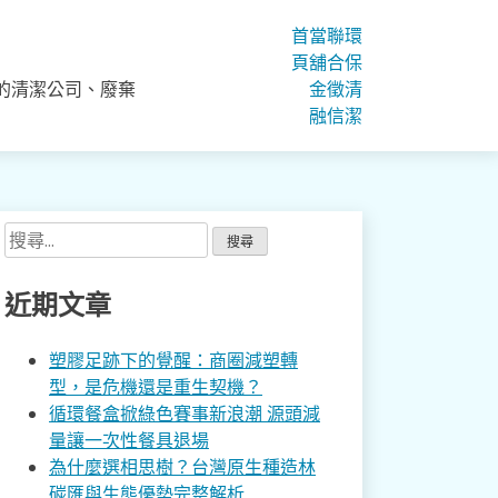
首
當
聯
環
頁
舖
合
保
的清潔公司、廢棄
金
徵
清
融
信
潔
搜
尋
關
近期文章
鍵
字:
塑膠足跡下的覺醒：商圈減塑轉
型，是危機還是重生契機？
循環餐盒掀綠色賽事新浪潮 源頭減
量讓一次性餐具退場
為什麼選相思樹？台灣原生種造林
碳匯與生態優勢完整解析