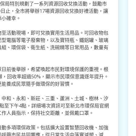
環保局特別規劃了一系列資源回收兌換活動，鼓勵市
0日止，全市將舉辦17場資源回收兌換好禮活動，讓
添小確幸。
物至活動現場，即可兌換實用生活用品。可回收物包
記型電腦等電子廢棄物，以及寶特瓶、鐵鋁罐、玻璃
具組、環保袋、衛生紙、洗碗精等日常用品，數量有
球日前後舉辦，希望喚起市民對環境保護的重視。根
噸，回收率超過50%，顯示市民環保意識逐年提升。
更能養成民眾隨手做環保的好習慣。
、中和、永和、新莊、三重、蘆洲、土城、樹林、汐
點至下午4點，詳細場次資訊可至新北市環保局官網
工作人員指示，保持社交距離，並佩戴口罩。
推動多項環保政策。包括擴大設置智慧回收機、加強
局呼籲市民共同響應，從日常生活中落實減塑、減