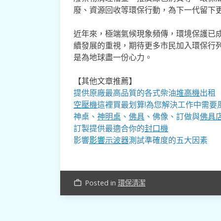
廢、資源回收等環保行動，為下一代留下
近年來，極端氣候現象頻傳，環境保護已
續發展的重視，期待更多市民加入環保行
是為地球盡一份心力。
【其他文章推薦】
提供原廠最高品質的各式柴油
堆高機
出租
空壓機
這裡買最划算!為您解決工作中需要
神桌、
神明桌
、
佛具
、佛像、訂做與
佛具
訂製提供最適合你的
封口機
影響
影響
示波器
測試準確度的五大因素
Posted in
環保清潔
work_outline