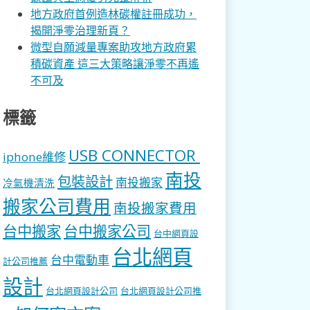
地方政府首例造林碳權註冊成功，
揭開淨零治理新頁？
微型自願減量專案助攻地方政府累
積碳資產 這三大策略讓淨零不再遙
不可及
標籤
USB CONNECTOR
iphone維修
南投
包裝設計
南投搬家
冷氣機清洗
搬家公司費用
南投搬家費用
台中搬家
台中搬家公司
台中網頁設
台北網頁
台中電動車
計公司推薦
設計
台北網頁設計公司
台北網頁設計公司推