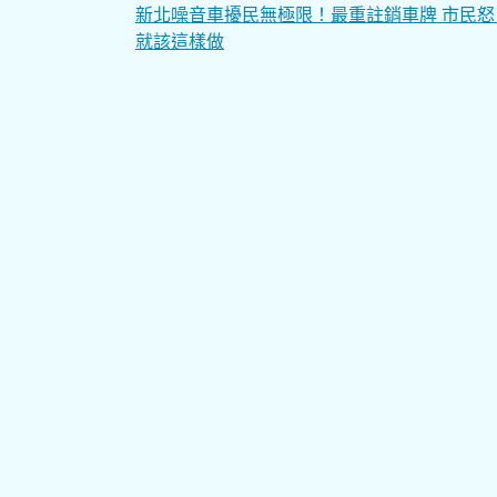
文
新北噪音車擾民無極限！最重註銷車牌 市民怒
就該這樣做
章
導
覽