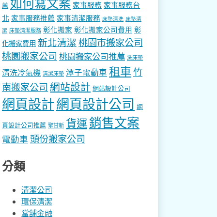
如何寫文案
家事服務
家事服務台
薦
北
家事服務推薦
家事清潔服務
床墊清洗
床墊清
彰化搬家
彰化搬家公司費用
彰
床墊清潔服務
潔
新北清潔
桃園市搬家公司
化搬家費用
桃園搬家公司
桃園搬家公司推薦
洗床墊
租車
竹
潭子電動車
清洗冷氣機
清潔床墊
網站設計
南搬家公司
網站設計公司
網頁設計
網頁設計公司
網
銷售文案
貨運
頁設計公司推薦
聚甘新
頭份搬家公司
電動車
分類
清潔公司
環保清潔
當舖金融