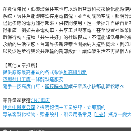
在數位時代，低碳環保住宅也可以透過智慧科技來優化能源使
系統，讓住戶能即時監控用電情況，並自動調節空調、照明等
陽能多餘的電力儲存起來，供夜間使用，進一步提升自給自足
得推廣，例如共乘電動車、共享工具與家電，甚至設置社區菜
環保行動。這種「共生共好」的社區模式，不僅能降低每戶的
永續的生活型態。台灣許多新建案也開始納入這些概念，例如
以及促進步行與公共運輸的街廓設計，讓低碳生活不再是個人
【其他文章推薦】
提供原廠最高品質的各式柴油
堆高機
出租
塑膠射出工廠
一條龍製造服務
隨手一按高度自訂，
遙控曬衣架
讓長輩與小孩都能輕鬆晾衣
零件量產就選
CNC車床
找
台中搬家公司
？透明報價＋五星好評，立即預約
專業客製化禮物、贈品設計，辦公用品常見【
L夾
】搖身一變大