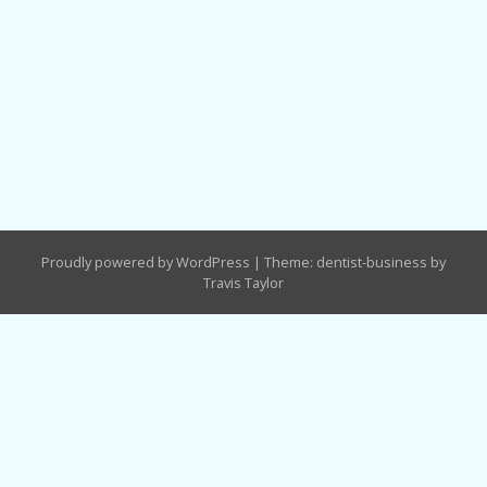
Proudly powered by WordPress
|
Theme: dentist-business by
Travis Taylor