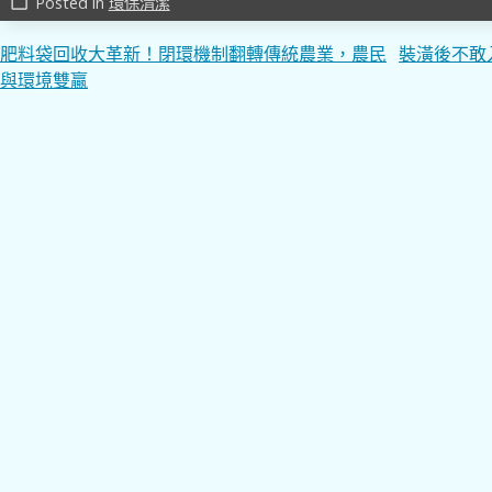
Posted in
環保清潔
work_outline
文
肥料袋回收大革新！閉環機制翻轉傳統農業，農民
裝潢後不敢
與環境雙贏
章
導
覽