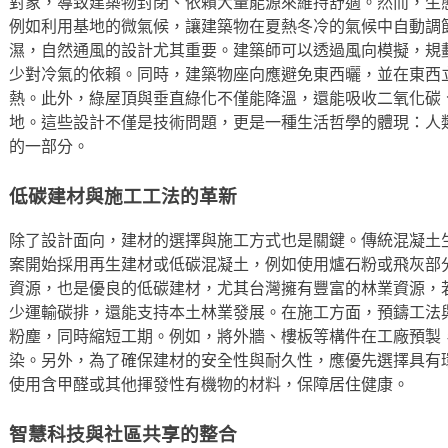
對象，導致建築物封閉、依賴大量能源來維持舒適。然而，生
例如利用基地的微氣候，讓建築物在夏熱冬冷的氣候中自動調
濕，自然通風的設計尤其重要。建築師可以透過風向模擬，規
少對冷氣的依賴。同時，建築物座向應避免東西曬，並在東西
熱。此外，綠屋頂與垂直綠化不僅能降溫，還能吸收二氧化碳
地。這些設計不僅是技術問題，更是一種生活哲學的體現：人
的一部分。
低碳建材與施工工法的革新
除了設計面向，建材的選擇與施工方式也是關鍵。傳統混凝土
案開始採用再生建材或低碳混凝土，例如使用爐石粉或飛灰部
資源，也是優良的低碳建材，尤其台灣擁有豐富的林業資源，
少運輸碳排，還能支持本土林業發展。在施工方面，預鑄工法
粉塵，同時縮短工期。例如，將外牆、樓板等構件在工廠預製
染。另外，為了確保建材的安全性與耐久性，應優先選擇具有
使用含甲醛或其他揮發性有機物的材料，保障居住健康。
智慧科技與社區共享的整合