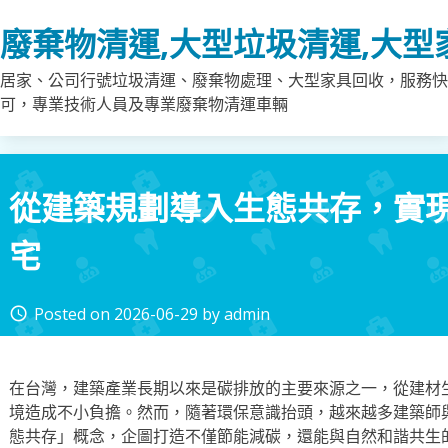
Skip
廢棄物清運,大型垃圾清運,大型
to
content
居家、公司行號垃圾清運、廢棄物處理、大型家具回收，服務快
可，專業技術人員及專業廢棄物清運車輛
從建築規劃導入生態共存，實
宅
Posted on
2026-06-29
by
admin
access_time
在台灣，建築產業長期以來是碳排放的主要來源之一，從建材
境造成不小負擔。然而，隨著環保意識抬頭，越來越多建築師
態共存」概念，企圖打造不僅節能減碳，還能與自然和諧共生