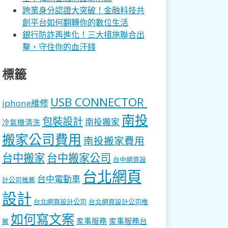
跨業身分認證大突破！金融科技共
創平台如何翻轉你的數位生活
銀行防詐再進化！三大措施聯合出
擊，守住你的血汗錢
標籤
USB CONNECTOR
iphone維修
南投
包裝設計
南投搬家
冷氣機清洗
搬家公司費用
南投搬家費用
台中搬家
台中搬家公司
台中網頁設
台北網頁
台中電動車
計公司推薦
設計
台北網頁設計公司
台北網頁設計公司推
如何寫文案
家事服務
家事服務台
薦