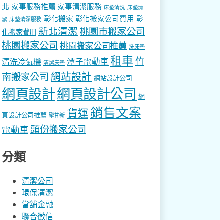
北
家事服務推薦
家事清潔服務
床墊清洗
床墊清
彰化搬家
彰化搬家公司費用
彰
床墊清潔服務
潔
新北清潔
桃園市搬家公司
化搬家費用
桃園搬家公司
桃園搬家公司推薦
洗床墊
租車
竹
潭子電動車
清洗冷氣機
清潔床墊
網站設計
南搬家公司
網站設計公司
網頁設計
網頁設計公司
網
銷售文案
貨運
頁設計公司推薦
聚甘新
頭份搬家公司
電動車
分類
清潔公司
環保清潔
當舖金融
聯合徵信