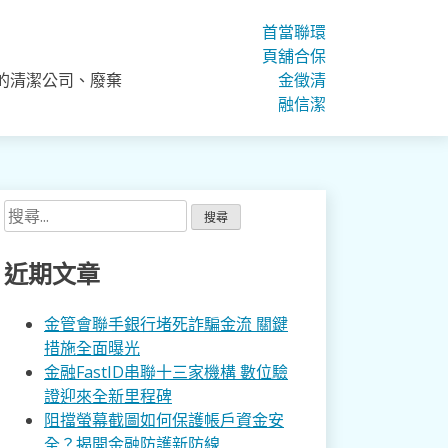
首
當
聯
環
頁
舖
合
保
的清潔公司、廢棄
金
徵
清
融
信
潔
搜
尋
關
近期文章
鍵
字:
金管會聯手銀行堵死詐騙金流 關鍵
措施全面曝光
金融FastID串聯十三家機構 數位驗
證迎來全新里程碑
阻擋螢幕截圖如何保護帳戶資金安
全？揭開金融防護新防線