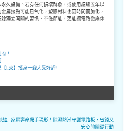
非永久設備。若有任何損壞跡象，或使用超過五年以
的金屬接點可能已氧化，塑膠材料也因時間而脆化，
長線獨立開關的習慣，不僅節能，更能讓電路徹底休
到府！
面
見【
L夾
】搖身一變大受好評!!
快速
家電壽命殺手現形！除濕防潮守護電路板，省錢又
安心的關鍵行動