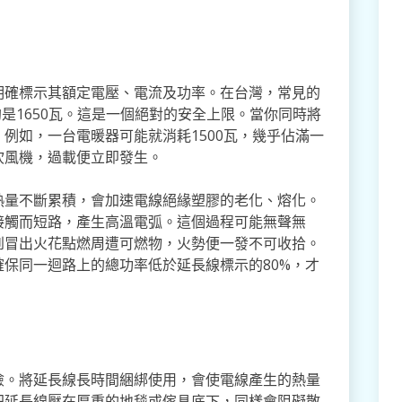
明確標示其額定電壓、電流及功率。在台灣，常見的
約是1650瓦。這是一個絕對的安全上限。當你同時將
例如，一台電暖器可能就消耗1500瓦，幾乎佔滿一
吹風機，過載便立即發生。
熱量不斷累積，會加速電線絕緣塑膠的老化、熔化。
接觸而短路，產生高溫電弧。這個過程可能無聲無
到冒出火花點燃周遭可燃物，火勢便一發不可收拾。
保同一迴路上的總功率低於延長線標示的80%，才
險。將延長線長時間綑綁使用，會使電線產生的熱量
把延長線壓在厚重的地毯或傢具底下，同樣會阻礙散