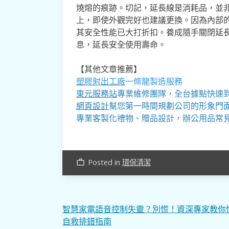
燒熔的痕跡。切記，延長線是消耗品，並
上，即使外觀完好也建議更換。因為內部
其安全性能已大打折扣。養成隨手關閉延
息，延長安全使用壽命。
【其他文章推薦】
塑膠射出工廠
一條龍製造服務
東元服務站
專業維修團隊，全台據點快速
網頁設計
幫您第一時間規劃公司的形象門
專業客製化禮物、贈品設計，辦公用品常
Posted in
環保清潔
work_outline
文
智慧家電語音控制失靈？別慌！資深專家教你
自救排錯指南