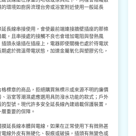
濕的環境如廚房流理台旁或浴室附近使用一般延長
條延長線串接使用，會使最前端連接牆壁插座的那條
過載，且串接處的接觸不良也會增加電阻與發熱風
，插頭永遠插在插座上，電器即使關機也處於待電狀
長期處於微溫帶電狀態，加速金屬氧化與塑膠劣化，
合格標章的商品，拒絕購買無標示或來源不明的廉價
房、浴室等潮濕處應選用具防潑水功能的款式；戶外
蓋的型號。現代許多安全延長線內建過載保護裝置，
一層重要的保障。
觸摸延長線本體與電線，如果在正常使用下有微熱甚
查電線外皮有無硬化、裂痕或破損，插頭有無變色或