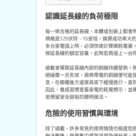
認識延長線的負荷極限
每一條合格的延長線，本體或包裝上都會
規格是125伏特、15安培，換算成功率大
多台家電插上時，必須快速計算總耗電量。
條延長線的額定容量，此時若再插上一台
過載會導致延長線內部的銅線持續發熱。
絕緣層一旦失效，兩條帶電的銅線便可能
息，在櫥櫃後方或傢具底下緩慢進行，直
因此，養成習慣查看家電的耗電標示，並確
是預留安全餘裕的聰明做法。
危險的使用習慣與環境
除了過載，許多常見的使用情境也極度危
無法散逸，熱量集中導致溫度急遽升高。