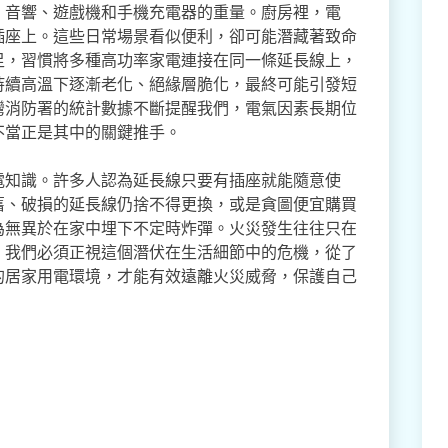
、音響、遊戲機和手機充電器的重量。廚房裡，電
插座上。這些日常場景看似便利，卻可能潛藏著致命
足，習慣將多種高功率家電連接在同一條延長線上，
持續高溫下逐漸老化、絕緣層脆化，最終可能引發短
灣消防署的統計數據不斷提醒我們，電氣因素長期位
不當正是其中的關鍵推手。
電知識。許多人認為延長線只要有插座就能隨意使
舊、破損的延長線仍捨不得更換，或是貪圖便宜購買
為無異於在家中埋下不定時炸彈。火災發生往往只在
。我們必須正視這個潛伏在生活細節中的危機，從了
的居家用電環境，才能有效遠離火災威脅，保護自己