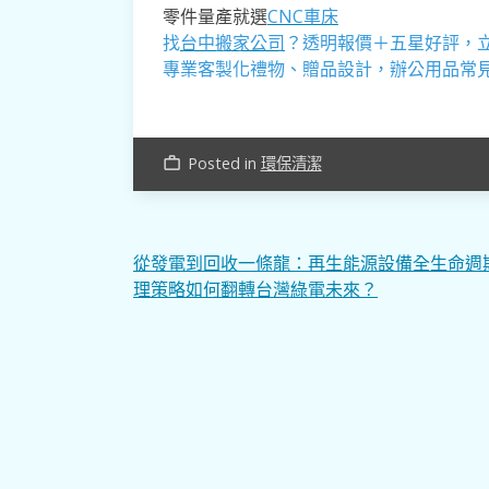
零件量產就選
CNC車床
找
台中搬家公司
？透明報價＋五星好評，
專業客製化禮物、贈品設計，辦公用品常
Posted in
環保清潔
work_outline
文
從發電到回收一條龍：再生能源設備全生命週
理策略如何翻轉台灣綠電未來？
章
導
覽