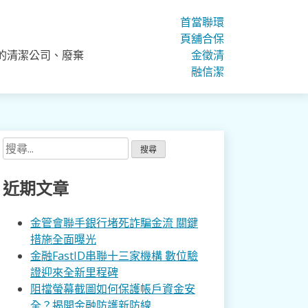
首
當
聯
環
頁
舖
合
保
的清潔公司、廢棄
金
徵
清
融
信
潔
搜
尋
關
近期文章
鍵
字:
金管會聯手銀行堵死詐騙金流 關鍵
措施全面曝光
金融FastID串聯十三家機構 數位驗
證迎來全新里程碑
阻擋螢幕截圖如何保護帳戶資金安
全？揭開金融防護新防線