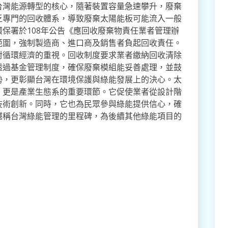
台灣能源轉型的核心，隨著裝置容量急速攀升，廢棄
乏專門的回收體系，導致廢棄太陽能板可能流入一般
保署於108年公告《應回收廢棄物責任業者管理辦
範圍，強制製造商、進口商及銷售者負起回收責任。
對循環經濟的重視。回收制度要求業者繳納回收清除
透過基金管理制度，確保廢棄模組能妥善處理，並鼓
勢，更彰顯台灣在環境保護與綠能發展上的決心。太
，更是產業生態系的重要環節。它促使業者從設計階
技術創新。同時，它也為民眾參與綠能提供信心，確
堪稱台灣綠能管理的里程碑，為後續其他綠能項目的