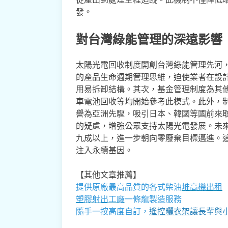
發。
對台灣綠能管理的深遠影響
太陽光電回收制度開創台灣綠能管理先河
的產品生命週期管理思維，迫使業者在設
用易拆卸結構。其次，基金管理制度為其
車電池回收等均開始參考此模式。此外，
譽為亞洲先驅，吸引日本、韓國等國前來
的疑慮，增強公眾支持太陽光電發展。未
九成以上，進一步朝向零廢棄目標邁進。
注入永續基因。
【其他文章推薦】
提供原廠最高品質的各式柴油
堆高機
出租
塑膠射出工廠
一條龍製造服務
隨手一按高度自訂，
遙控曬衣架
讓長輩與