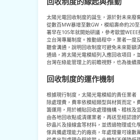
回收制度的緣起與推動
太陽光電回收制度的誕生，源於對未來廢
從數百MW暴增至數GW，模組壽命約20至
署早在105年就開始研議，參考歐盟WE
立台灣專屬制度。推動過程中，業者一度
聽會溝通，說明回收制度可避免未來鉅額清
通過，將太陽光電模組列入應回收項目，
台灣在綠能管理上的前瞻視野，也為後續
回收制度的運作機制
根據現行制度，太陽光電模組的責任業者
除處理費，費率依模組類型與材質而定。
籌運用，用於補貼回收處理機構、稽核及
由各地回收點或清運業者，再送至經認證
矽晶片及接線盒等材料，並透過物理或化
傢具備處理能力的廠商，年處理量可達數
從產出到處理全程追蹤。此機制不僅降低