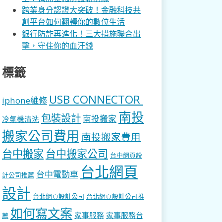
跨業身分認證大突破！金融科技共
創平台如何翻轉你的數位生活
銀行防詐再進化！三大措施聯合出
擊，守住你的血汗錢
標籤
USB CONNECTOR
iphone維修
南投
包裝設計
南投搬家
冷氣機清洗
搬家公司費用
南投搬家費用
台中搬家
台中搬家公司
台中網頁設
台北網頁
台中電動車
計公司推薦
設計
台北網頁設計公司
台北網頁設計公司推
如何寫文案
家事服務
家事服務台
薦