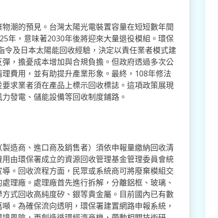
棄物潮的預見。台灣太陽光電裝置容量在短短數年間
25年，意味著2030年後將迎來大量退役模組。環保
EE指令及日本太陽能回收經驗，決定以責任業者模式建
反彈，擔憂成本增加與合規負擔。但政府透過多次公
理費用，並有助提升產業形象。最終，108年修法
並要求業者須在產品上標示回收標誌。這項政策展現
風力發電、儲能設備等回收制度鋪路。
（製造商、進口商及銷售者）須依申報量繳納回收清
費用由環保署成立的資源回收管理基金管理委員會統
宣導。回收流程方面，民眾或系統商可將廢棄模組交
的處理廠。處理廠首先進行拆解，分離鋁框、玻璃、
學方式回收高純度矽、銀等貴金屬。目前國內已有數
萬噸。為確保流向透明，環保署建置網路申報系統，
環境風險，更創造循環經濟商機，帶動相關技術研