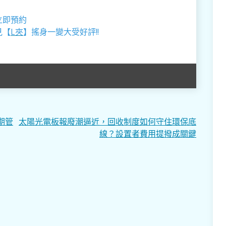
立即預約
見【
L夾
】搖身一變大受好評!!
期管
太陽光電板報廢潮逼近，回收制度如何守住環保底
線？設置者費用提撥成關鍵