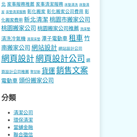
北
家事服務推薦
家事清潔服務
床墊清洗
床墊清
彰化搬家
彰化搬家公司費用
彰
床墊清潔服務
潔
新北清潔
桃園市搬家公司
化搬家費用
桃園搬家公司
桃園搬家公司推薦
洗床墊
租車
竹
潭子電動車
清洗冷氣機
清潔床墊
網站設計
南搬家公司
網站設計公司
網頁設計
網頁設計公司
網
銷售文案
貨運
頁設計公司推薦
聚甘新
頭份搬家公司
電動車
分類
清潔公司
環保清潔
當舖金融
聯合徵信