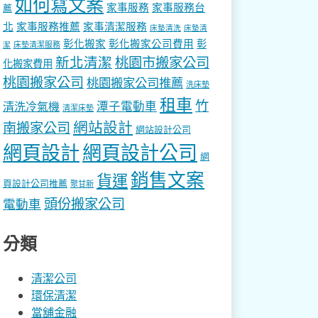
如何寫文案
家事服務
家事服務台
薦
北
家事服務推薦
家事清潔服務
床墊清洗
床墊清
彰化搬家
彰化搬家公司費用
彰
床墊清潔服務
潔
新北清潔
桃園市搬家公司
化搬家費用
桃園搬家公司
桃園搬家公司推薦
洗床墊
租車
竹
潭子電動車
清洗冷氣機
清潔床墊
網站設計
南搬家公司
網站設計公司
網頁設計
網頁設計公司
網
銷售文案
貨運
頁設計公司推薦
聚甘新
頭份搬家公司
電動車
分類
清潔公司
環保清潔
當舖金融