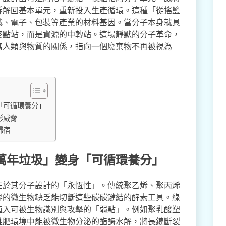
拆解回基本單元，重新投入生產循環。這種「從搖籃
織、電子、包裝等產業的材料基因。當分子本身就具
終點站，而是資源的中轉站。這場靜默的分子革命，
寫人類與物質的關係，指向一個廢棄物不再被視為
「可循環養分」
形威脅
歸宿
萬年垃圾」變身「可循環養分」
在於其分子設計的「永恆性」。傳統聚乙烯、聚丙烯
界的微生物缺乏能切斷這些碳碳鍵結的酵素工具。綠
植入可被生物識別與攻擊的「弱點」。例如聚乳酸塑
堆肥環境中能被微生物分泌的酯酶水解，將長鏈斷裂