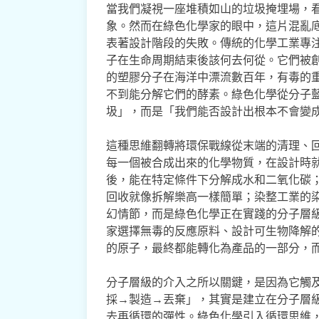
當我們凝視一座堆積如山的垃圾掩埋場，
象。然而在綠色化學家的眼中，這片混亂
表著設計階段的失敗。傳統的化學工業專
子在生命周期結束後該何去何從。它們被
的塑膠分子在海洋中漂流數百年，有毒的
不到能分解它們的酵素。綠色化學從分子
圾」，而是「我們能否設計出根本不會變
這種思維翻轉將環保戰線從末端的清理、
每一個被合成出來的化學物質，在設計時
後，能在特定條件下分解成水和二氧化碳
回收就像拆解樂高一樣簡單；染整工業的
幻情節，而是綠色化學正在實踐的分子層
家選擇無毒的反應原料、設計可生物降解
的原子，最終都能轉化為產品的一部分，
分子層級的介入之所以關鍵，是因為它觸
採→製造→丟棄」，其實是建立在分子層
去再循環的彈性。綠色化學引入循環思維