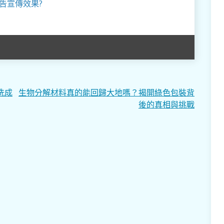
告宣傳效果?
洗成
生物分解材料真的能回歸大地嗎？揭開綠色包裝背
後的真相與挑戰