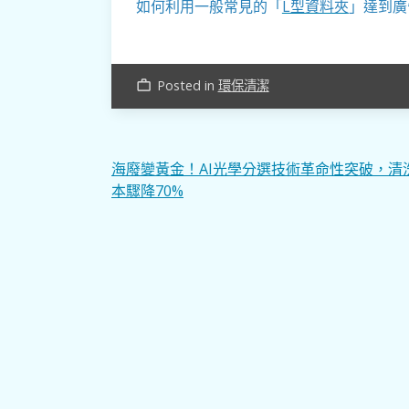
如何利用一般常見的「
L型資料夾
」達到廣
Posted in
環保清潔
work_outline
文
海廢變黃金！AI光學分選技術革命性突破，清
本驟降70%
章
導
覽