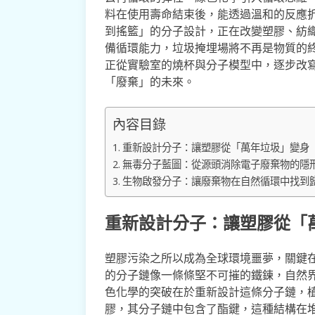
料在使用壽命結束後，能透過溫和的反應
到搖籃」的分子設計，正在改變塑膠、紡
備循環能力，垃圾掩埋場將不再是物質的
正從實驗室的燒杯與分子模型中，逐步改
「廢棄」的未來。
內容目錄
重新設計分子：讓塑膠從「萬年垃圾」變身
無毒分子藍圖：從源頭消除電子廢棄物的隱
生物啟發分子：讓廢棄物在自然循環中找到
重新設計分子：讓塑膠從「
塑膠污染之所以成為全球環境噩夢，關鍵
的分子鏈像一條條堅不可摧的鐵鍊，自然
色化學的突破在於重新設計這條分子鏈，
膠，其分子鏈中包含了酯鍵，這種結構在