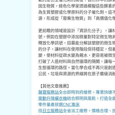
固生物質，綠色化學家透過模擬這些酵素
為生質塑膠或化學原料的分子催化劑。這
源，形成從「廢棄生物質」到「高價值化
更前瞻的領域是設計「資訊化分子」，讓
號。例如在塑膠中添加微量對特定微生物
釋放化學訊號，招募能分解該塑膠的微生
的分子，讓材料在使用階段保持穩定，但
變，使材料從疏水變為親水，更容易被微
打破了人造材料與自然循環的隔閡，讓每
生態循環的路徑。當化學合成不再只是創
公民，垃圾與資源的界線將在原子層級消
【其他文章推薦】
聲寶服務站
全台即時到府維修，專業快速
電動升降曬衣機
結合照明與風乾，打造全
零件量產就選
CNC車床
找
日立服務站
全省派工維修，價格合理、