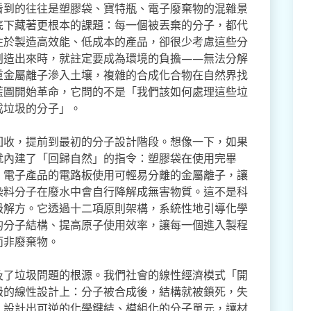
看到的往往是塑膠袋、寶特瓶、電子廢棄物的混雜景
底下藏著更根本的課題：每一個被丟棄的分子，都代
注於製造高效能、低成本的產品，卻很少考慮這些分
創造出來時，就註定要成為環境的負擔——無法分解
重金屬離子滲入土壤，複雜的合成化合物在自然界找
藍圖開始革命，它問的不是「我們該如何處理這些垃
成垃圾的分子」。
回收，提前到最初的分子設計階段。想像一下，如果
就內建了「回歸自然」的指令：塑膠袋在使用完畢
；電子產品的電路板使用可輕易分離的金屬離子，讓
染料分子在廢水中會自行降解成無害物質。這不是科
級解方。它透過十二項原則架構，系統性地引導化學
的分子結構、提高原子使用效率，讓每一個進入製程
而非廢棄物。
及了垃圾問題的根源。我們社會的線性經濟模式「開
級的線性設計上：分子被合成後，結構就被鎖死，失
，設計出可逆的化學鍵結、模組化的分子單元，讓材