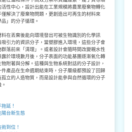
的活性中心，設計出能在工業規模將農業廢棄物轉化
不僅解決了廢棄物問題，更創造出可再生的材料來
學品」的分子循環。
材料在丟棄後能向環境發出可被生物識別的化學訊
具吸引力的資訊分子，當塑膠進入環境，這些分子會
物群落前來「清理」。或者設計會隨時間改變親水性
暴露於環境數月後，分子表面的功能基團逐漸氧化轉
生物附著與分解。這種與生物系統對話的分子設計，
一件產品在生命週期結束時，分子層級都預設了回歸
造孤立的人造物質，而是設計能參與自然循環的分子
融。
不拖延！
能陽台新生態
技術到位！