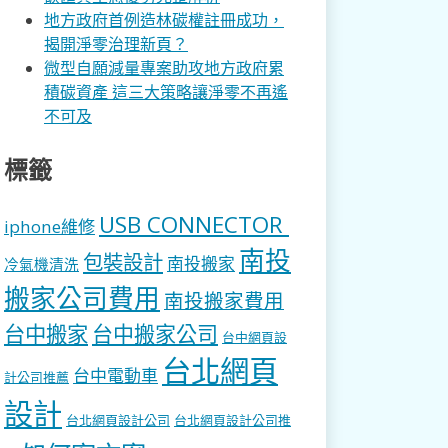
地方政府首例造林碳權註冊成功，
揭開淨零治理新頁？
微型自願減量專案助攻地方政府累
積碳資產 這三大策略讓淨零不再遙
不可及
標籤
USB CONNECTOR
iphone維修
南投
包裝設計
南投搬家
冷氣機清洗
搬家公司費用
南投搬家費用
台中搬家
台中搬家公司
台中網頁設
台北網頁
台中電動車
計公司推薦
設計
台北網頁設計公司
台北網頁設計公司推