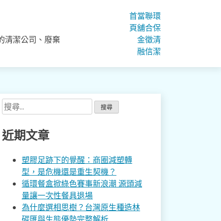
首
當
聯
環
頁
舖
合
保
的清潔公司、廢棄
金
徵
清
融
信
潔
搜
尋
關
近期文章
鍵
字:
塑膠足跡下的覺醒：商圈減塑轉
型，是危機還是重生契機？
循環餐盒掀綠色賽事新浪潮 源頭減
量讓一次性餐具退場
為什麼選相思樹？台灣原生種造林
碳匯與生態優勢完整解析