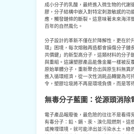
成小分子的乳酸，最終進入微生物的代謝
膠，分子結構中嵌入對特定刺激敏感的功
應，觸發鏈條的斷裂。這意味著未來海洋
百年的自然風化。
分子設計的革新不僅在於降解性，更在於
環」困境，每次熔融再造都會損傷分子鏈
共價鍵」的新型高分子，這類材料的分子
與重組。這讓塑膠產品能像金屬一樣被反
原始單體分子，重新聚合出與原生料無異
進入循環經濟，從一次性消耗品轉變為可
令，塑膠垃圾將不再是環境負債，而是等
無毒分子藍圖：從源頭消除
電子產品報廢後，最危險的往往不是看得
有毒分子：鉛、鎘、汞、溴化阻燃劑。這
或掩埋環境，就可能滲出並污染水土。綠