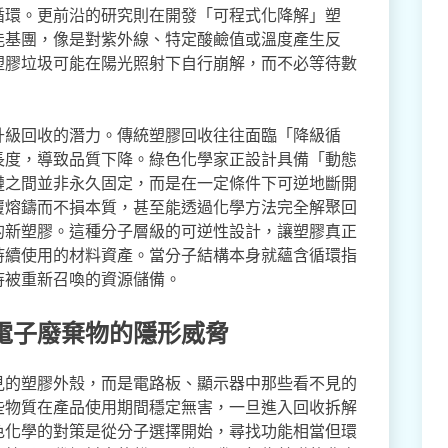
循環。更前沿的研究則在開發「可程式化降解」塑
能基團，像是對紫外線、特定酸鹼值或溫度產生反
塑膠垃圾可能在陽光照射下自行崩解，而不必等待數
升級回收的潛力。傳統塑膠回收往往面臨「降級循
長度，導致品質下降。綠色化學家正設計具備「動態
鏈之間並非永久固定，而是在一定條件下可逆地斷開
覆熔鑄而不損本質，甚至能透過化學方法完全解聚回
的新塑膠。這種分子層級的可逆性設計，讓塑膠真正
持續使用的材料資產。當分子結構本身就蘊含循環指
待被重新召喚的資源儲備。
電子廢棄物的隱形威脅
見的塑膠外殼，而是電路板、顯示器中那些看不見的
些物質在產品使用期間穩定無害，一旦進入回收拆解
色化學的對策是從分子選擇開始，尋找功能相當但環