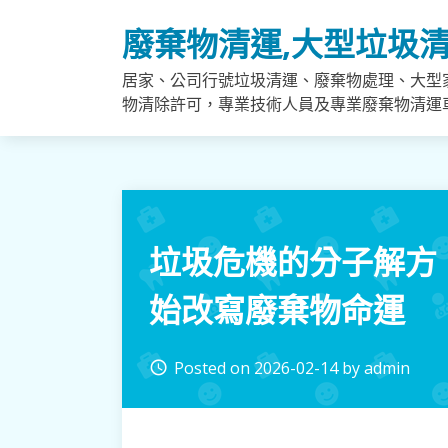
Skip
廢棄物清運,大型垃圾清
to
content
居家、公司行號垃圾清運、廢棄物處理、大型
物清除許可，專業技術人員及專業廢棄物清運
垃圾危機的分子解方
始改寫廢棄物命運
Posted on
2026-02-14
by
admin
access_time