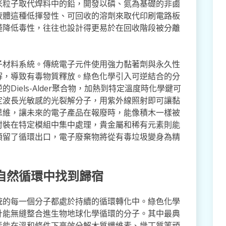
米粒子取代焊料中的鉛，開發以磷、氮為基礎的非鹵
液體這種低揮發性、可回收的溶劑來取代印刷電路板
僅降低毒性，往往也設計得更易於在回收階段被分離
子材料系統。傳統電子元件使用強力黏著劑與永久性
解，導致有毒物質釋放。綠色化學引入可逆結合的分
iels-Alder聚合物，加熱到特定溫度時化學鍵可
定波長光敏感的光裂解分子，用紫外線照射即可讓黏
思維，讓未來的電子產品在報廢時，能像積木一樣被
封裝在特定模組中集中處理，貴金屬和稀有元素則能
預留了循環出口，電子廢棄物將從有毒垃圾變身為精
自然循環中找到歸宿
統的每一個分子都處於持續的循環轉化中。綠色化學
計能無縫整合進生物地球化學循環的分子。其中最典
素能在溫和條件下高效分解木質纖維素、幾丁質等頑