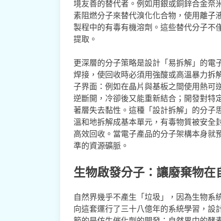
境友善的替代者。例如用銀或銅鋅合金奈
素阻燃分子來替代溴化化合物，使用離子
製程中的有毒有機溶劑。這些替代分子不
提取。
更深層的分子策略是設計「易拆解」的電
焊接，使回收時必須用強酸或高溫暴力拆
子界面：例如在晶片與基板之間使用熱可逆的D
逆斷開，冷卻後又能重新結合；開發對特
著層失去黏性。這種「設計拆解」的分子
溫和地拆解成基本單元，有毒物質被安全
高效回收。當電子產品的分子架構本身就
準的資源礦脈。
生物啟發分子：讓廢棄物在
自然界幾乎不產生「垃圾」，因為生物系
向這套運行了三十八億年的系統學習，設
範的是仿生催化劑的開發：自然界中的酵