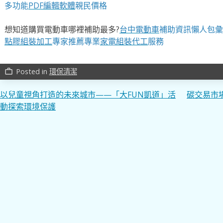
多功能
PDF編輯軟體
親民價格
想知道購買電動車哪裡補助最多?
台中電動車
補助資訊懶人包彙
點膠組裝加工
專家推薦專業
家電組裝代工
服務
Posted in
環保清潔
work_outline
文
以兒童視角打造的未來城市——「大FUN凱道」活
碳交易市
動探索環境保護
章
導
覽