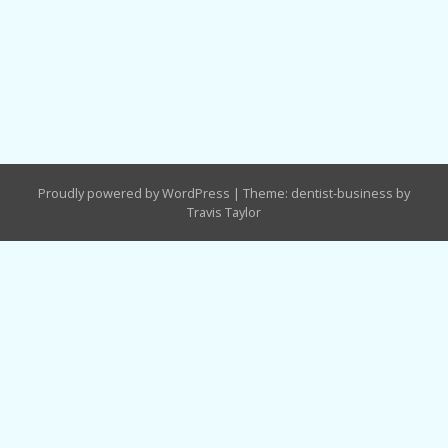
Proudly powered by WordPress
|
Theme: dentist-business by
Travis Taylor