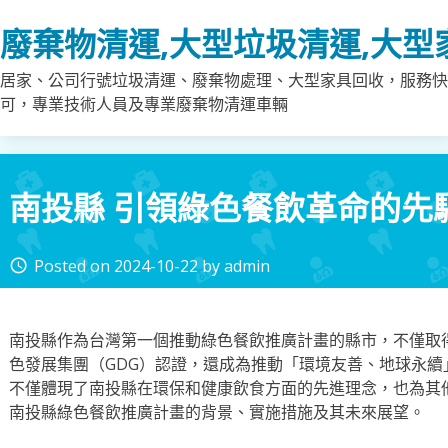
Skip
廢棄物清運,大型垃圾清運,大型
to
content
居家、公司行號垃圾清運、廢棄物處理、大型家具回收，服務快
可，專業技術人員及專業廢棄物清運車輛
南投縣 引領綠色餐飲革命的先
Posted on
2024-10-22
by
admin
access_time
南投縣作為台灣第一個推動綠色餐飲推廣計畫的縣市，不僅取得
色發展集團（GDG）認證，還成為推動「環境友善、地球永
不僅體現了南投縣在環保和健康飲食方面的先進理念，也為其
南投縣綠色餐飲推廣計畫的背景、實施措施及其未來展望。