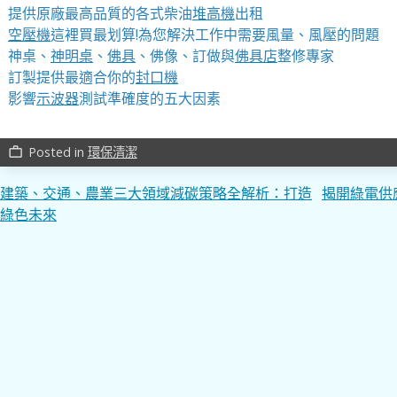
提供原廠最高品質的各式柴油
堆高機
出租
空壓機
這裡買最划算!為您解決工作中需要風量、風壓的問題
神桌、
神明桌
、
佛具
、佛像、訂做與
佛具店
整修專家
訂製提供最適合你的
封口機
影響
示波器
測試準確度的五大因素
Posted in
環保清潔
work_outline
文
建築、交通、農業三大領域減碳策略全解析：打造
揭開綠電供
綠色未來
章
導
覽