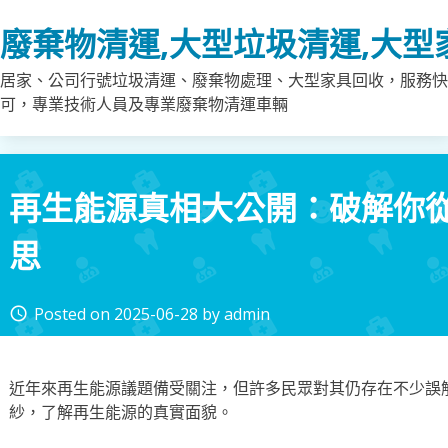
Skip
廢棄物清運,大型垃圾清運,大型
to
content
居家、公司行號垃圾清運、廢棄物處理、大型家具回收，服務快
可，專業技術人員及專業廢棄物清運車輛
再生能源真相大公開：破解你
思
Posted on
2025-06-28
by
admin
access_time
近年來再生能源議題備受關注，但許多民眾對其仍存在不少誤
紗，了解再生能源的真實面貌。