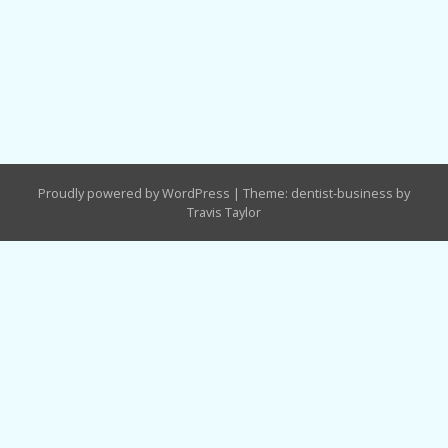
Proudly powered by WordPress
|
Theme: dentist-business by
Travis Taylor