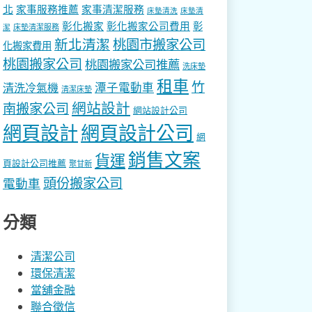
北
家事服務推薦
家事清潔服務
床墊清洗
床墊清
彰化搬家
彰化搬家公司費用
彰
床墊清潔服務
潔
新北清潔
桃園市搬家公司
化搬家費用
桃園搬家公司
桃園搬家公司推薦
洗床墊
租車
竹
潭子電動車
清洗冷氣機
清潔床墊
網站設計
南搬家公司
網站設計公司
網頁設計
網頁設計公司
網
銷售文案
貨運
頁設計公司推薦
聚甘新
頭份搬家公司
電動車
分類
清潔公司
環保清潔
當舖金融
聯合徵信