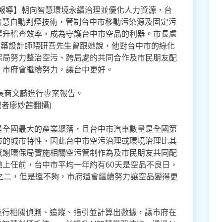
中報導】朝向智慧環境永續治理並優化人力資源，台
智慧自動判煙技術，管制台中市移動污染源及固定污
提升稽查效率，成為守護台中市空品的利器。市長盧
蛋建築設計師隈研吾先生曾跟她說，他對台中市的綠化
保局努力整治空污、跨局處的共同合作及市民朋友配
，市府會繼續努力，讓台中更好。
長商文麟進行專案報告。
記者廖妙茜翻攝)
是全國最大的產業聚落，且台中市汽車數量是全國第
市的城市特性，因此台中市空污治理或環境治理比其
感謝環保局實施相關空污管制作為及市民朋友共同配
上任前，台中市平均一年約有60天是空品不良日，
之二，但是還不夠，市府還會繼續努力讓空品變得更
進行相關偵測、追蹤、指引並計算出數據，讓市府在