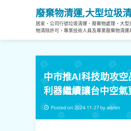
Skip
廢棄物清運,大型垃圾清
to
content
居家、公司行號垃圾清運、廢棄物處理、大型
物清除許可，專業技術人員及專業廢棄物清運
中市推AI科技助攻
利器繼續讓台中空氣
Posted on
2024-11-27
by
admin
access_time