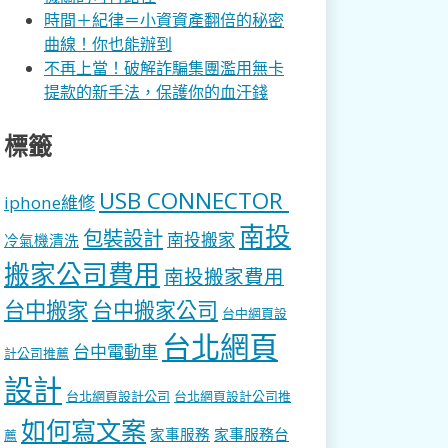
時間＋紀律＝小資資產翻倍的秘密
曲線！你也能辦到
不再上當！破解詐騙集團濫用無卡
提款的新手法，保護你的血汗錢
標籤
USB CONNECTOR
iphone維修
南投
包裝設計
南投搬家
冷氣機清洗
搬家公司費用
南投搬家費用
台中搬家
台中搬家公司
台中網頁設
台北網頁
台中電動車
計公司推薦
設計
台北網頁設計公司
台北網頁設計公司推
如何寫文案
家事服務
家事服務台
薦