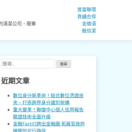
首
當
聯
環
頁
舖
合
保
的清潔公司、廢棄
金
徵
清
融
信
潔
搜
尋
關
近期文章
鍵
字:
數位身分新革命！結合數位憑證皮
夾，打造跨界身分識別架構
重大變革！聯徵中心個人信用報告
驗證技術全面升級
金融FastID跨出金融圈 拓展至政府
機關的可行路徑