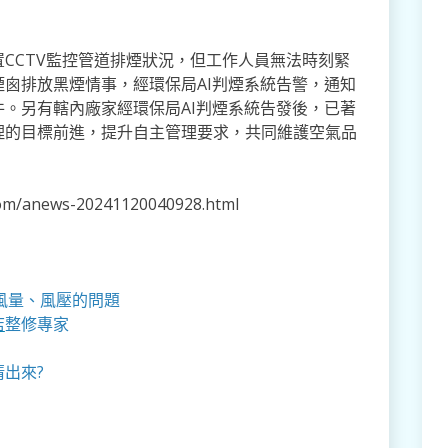
CCTV監控管道排煙狀況，但工作人員無法時刻緊
囪排放黑煙情事，經環保局AI判煙系統告警，通知
。另有轄內廠家經環保局AI判煙系統告發後，已著
理的目標前進，提升自主管理要求，共同維護空氣品
m/anews-20241120040928.html
風量、風壓的問題
店
整修專家
清出來?