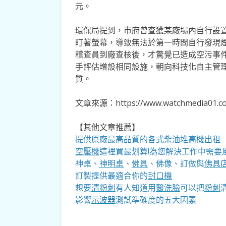
元。
環保局提到，市府曾查獲某廠場內自行設置
盯著螢幕，導致無法於第一時間自行發現煙
稽查員到廠查核後，才驚覺已造成空污事件
手評估增設相同設施，朝向科技化自主管
質。
文章來源：https://www.watchmedia01.co
【其他文章推薦】
提供原廠最高品質的各式柴油
堆高機
出租
空壓機
這裡買最划算!為您解決工作中需要
神桌、
神明桌
、
佛具
、佛像、訂做與
佛具
訂製提供最適合你的
封口機
想要
清粉刺
有人知道用
醫洗臉
可以把
粉刺
影響
示波器
測試準確度的五大因素