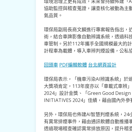
環境治理上更有成效，未來會持續佈建「AI
協助監控與稽查蒐證，讓查核化被動為主
氣品質。
環保局副局長商文麟進行專案報告指出，近
術，結合車牌影像自動辨識系統，透過科
車管制。另於112年攜手全國規模最大的
計程車為載體，導入車辨判煙設備，公私
回頭車
PDF編輯軟體
台北網頁設計
環保局表示，「機車污染AI辨識系統」於
大獎項肯定，113年度亦以「車載式車辨」技術
2024」設計金獎、「Green Good Design
INITIATIVES 2024」佳績，藉由
另外，環保局也佈建AI智慧判煙系統，24
有異常排煙事件，藉由通訊軟體自動推播
透過現場稽查確認異常排放原因，提升稽查成