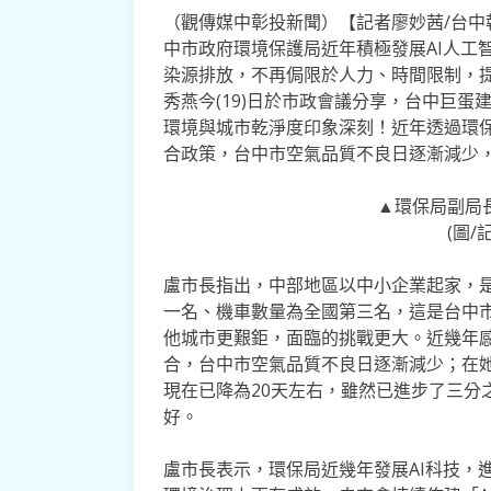
（觀傳媒中彰投新聞）【記者廖妙茜/台
中市政府環境保護局近年積極發展AI人工
染源排放，不再侷限於人力、時間限制，
秀燕今(19)日於市政會議分享，台中巨
環境與城市乾淨度印象深刻！近年透過環
合政策，台中市空氣品質不良日逐漸減少
▲環保局副局
(圖/
盧市長指出，中部地區以中小企業起家，
一名、機車數量為全國第三名，這是台中
他城市更艱鉅，面臨的挑戰更大。近幾年
合，台中市空氣品質不良日逐漸減少；在她
現在已降為20天左右，雖然已進步了三分
好。
盧市長表示，環保局近幾年發展AI科技，