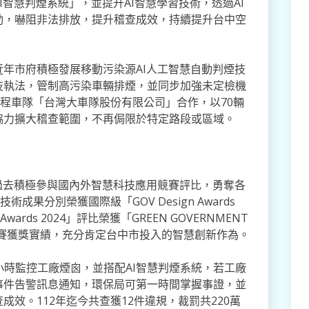
智慧判煙系統」，並提升AI智慧學習技術，透過AI
動，嚇阻非法排放，提升稽查成效，持續提升台中空
年市府積極發展移動污染源AI人工智慧自動判煙技
技執法，管制高污染車輛排煙，並同步加強未定檢機
計程車隊「台灣大車隊股份有限公司」合作，以70輛
協力擴大稽查範圍，不再侷限於特定路段或區域。
過去積極參與國內外智慧科技應用競賽評比，勇奪各
成果分別榮獲國際級「GOV Design Awards
 Awards 2024」評比榮獲「GREEN GOVERNMENT
國內外參賽獲獎實績，充分肯定台中市投入的智慧創新作為。
小時監控工廠煙囪，並搭配AI智慧判煙系統，若工廠
事件告警訊息通知，環保局可第一時間掌握事證，並
效。112年迄今共查獲12件違規，裁罰共220萬