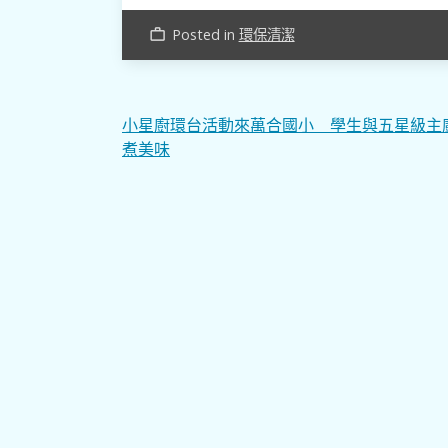
Posted in
環保清潔
work_outline
文
小星廚環台活動來萬合國小 學生與五星級主
煮美味
章
導
覽