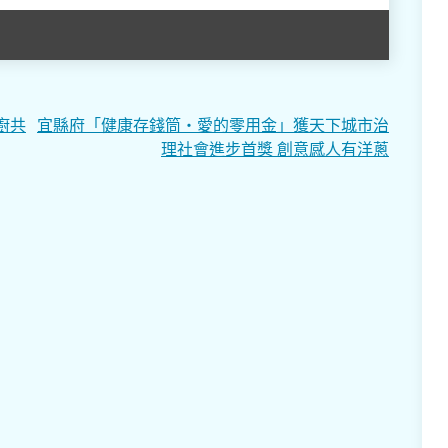
廚共
宜縣府「健康存錢筒・愛的零用金」獲天下城市治
理社會進步首獎 創意感人有洋蔥